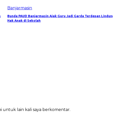
Banjarmasin
s
Bunda PAUD Banjarmasin Ajak Guru Jadi Garda Terdepan Lindun
Hak Anak di Sekolah
i untuk lain kali saya berkomentar.