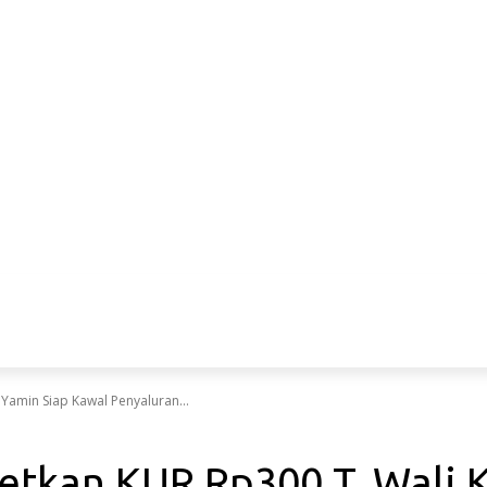
LIFESTYLE
ENTERTAINT
SPORT
EKBIS
NASIO
amin Siap Kawal Penyaluran...
tkan KUR Rp300 T, Wali K