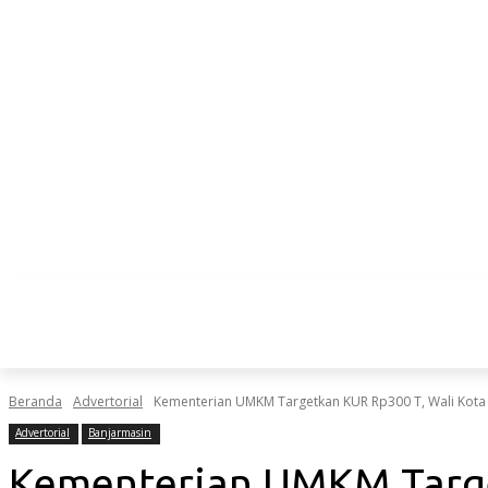
BANUA
BERANDA
Beranda
Advertorial
Kementerian UMKM Targetkan KUR Rp300 T, Wali Kota Y
Advertorial
Banjarmasin
Kementerian UMKM Targe