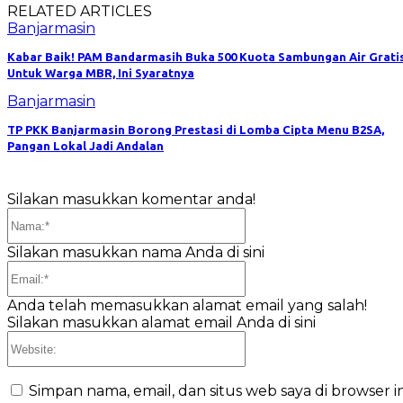
RELATED ARTICLES
Banjarmasin
Kabar Baik! PAM Bandarmasih Buka 500 Kuota Sambungan Air Grati
Untuk Warga MBR, Ini Syaratnya
Banjarmasin
TP PKK Banjarmasin Borong Prestasi di Lomba Cipta Menu B2SA,
Pangan Lokal Jadi Andalan
Silakan masukkan komentar anda!
Nama:*
Silakan masukkan nama Anda di sini
Email:*
Anda telah memasukkan alamat email yang salah!
Silakan masukkan alamat email Anda di sini
Website:
Simpan nama, email, dan situs web saya di browser in