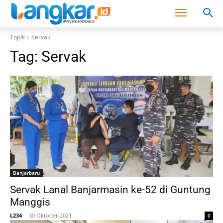
Topik
Servak
Tag:
Servak
Banjarbaru
Servak Lanal Banjarmasin ke-52 di Guntung
Manggis
L234
-
30 Oktober 2021
0