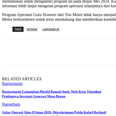
memutuskan untuk mengakhiri program ini pada Bulan Mei 2024. Kam
informasi lebih lanjut mengenai program apresiasi selanjutnya dari ka
Program Apresiasi Guru Honorer dari Trio Motor tidak hanya menjadi
Motor berkomitmen untuk terus mendukung dan memberikan kontribusi
TAGS
HONDA
LANGKAR.ID
Bagikan
RELATED ARTICLES
Banjarmasin
Banjarmasin Canangkan Masjid Ramah Anak, Wali Kota Tekankan
Pentingnya Investasi Generasi Masa Depan
Banjarbaru
Gelar Operasi Sikat II Intan 2026, Ditreskrimum Polda Kalsel Berhasil