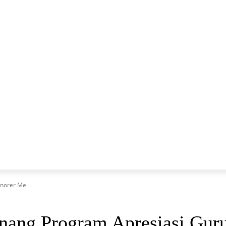
A
LIFESTYLE
ENTERTAINT
SPORT
EKBIS
norer Mei
ang Program Apresiasi Gur