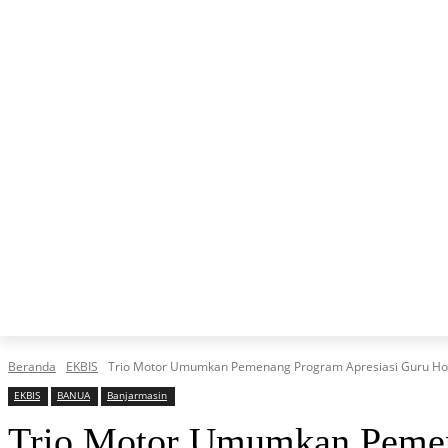
BANU
BERANDA
Beranda
EKBIS
Trio Motor Umumkan Pemenang Program Apresiasi Guru Ho
EKBIS
BANUA
Banjarmasin
Trio Motor Umumkan Pemen