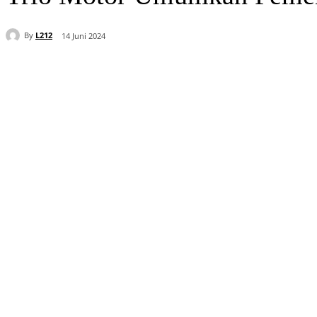
By
L212
14 Juni 2024
Bagikan